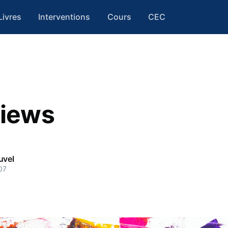
Livres
Interventions
Cours
CEC
views
uvel
07