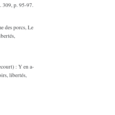
. 309, p. 95-97.
me des porcs, Le
ibertés,
court) : Y en a-
irs, libertés,