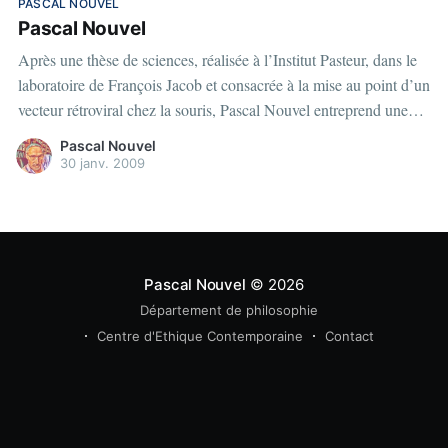
PASCAL NOUVEL
Pascal Nouvel
Après une thèse de sciences, réalisée à l’Institut Pasteur, dans le
laboratoire de François Jacob et consacrée à la mise au point d’un
vecteur rétroviral chez la souris, Pascal Nouvel entreprend une
thèse de philosophie consacrée au rôle de l’imagination dans la
Pascal Nouvel
création scientifique sous la direction
30 janv. 2009
Pascal Nouvel
© 2026
Département de philosophie
Centre d'Ethique Contemporaine
Contact