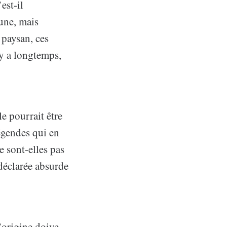
est-il
 une, mais
 paysan, ces
 y a longtemps,
le pourrait être
légendes qui en
e sont-elles pas
 déclarée absurde
’origine doive