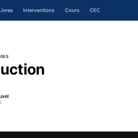
Livres
Interventions
Cours
CEC
OSES
duction
uvel
0