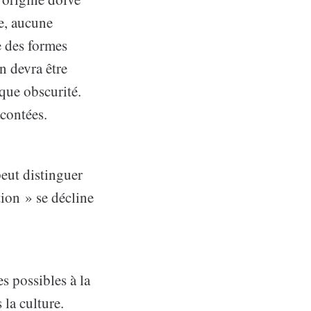
e, aucune
e des formes
n devra être
ique obscurité.
acontées.
peut distinguer
tion » se décline
s possibles à la
 la culture.