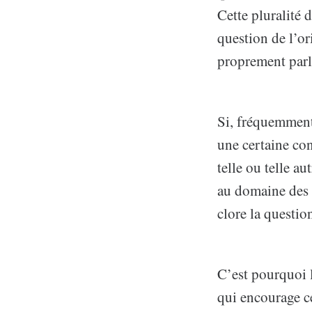
Cette pluralité d
question de l’or
proprement parle
Si, fréquemment,
une certaine con
telle ou telle a
au domaine des q
clore la questio
C’est pourquoi l
qui encourage c