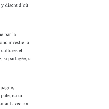
s y disent d’où
me par la
onc investie la
 cultures et
, si partagée, si
mpagne,
pâle, ici un
jouant avec son