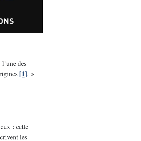
, l’une des
[1]
rigines
. »
ieux : cette
crivent les